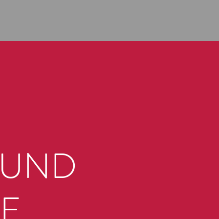
 UND
E